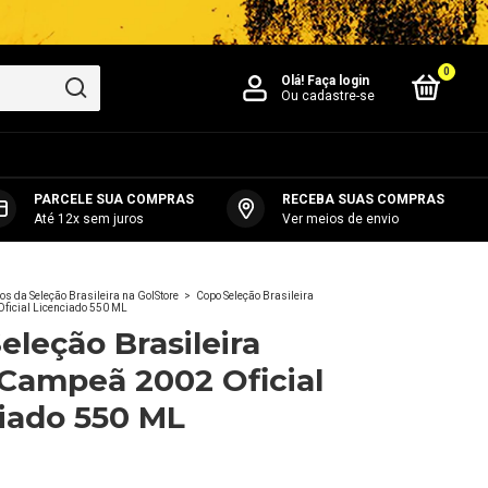
0
Olá!
Faça login
Ou cadastre-se
PARCELE SUA COMPRAS
RECEBA SUAS COMPRAS
Até 12x sem juros
Ver meios de envio
os da Seleção Brasileira na GolStore
>
Copo Seleção Brasileira
ficial Licenciado 550 ML
eleção Brasileira
Campeã 2002 Oficial
iado 550 ML