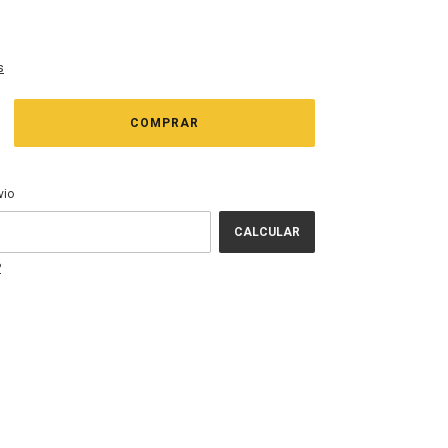
s
EP:
ALTERAR CEP
vio
CALCULAR
P