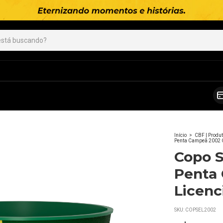
Início
>
CBF | Produt
Penta Campeã 2002 O
Copo S
Penta 
Licenc
SKU:
COPSEL2002