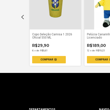
sileira Tri
Copo Seleção Camisa 1 2026
Pelúcia Canarinh
cial Licenciado
Oficial 550 ML
Licenciado
R$29,90
R$189,00
6
x
de
R$5,61
12
x
de
R$19,23
DEPARTAMENTOS
NAVEG