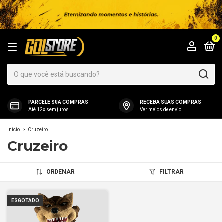
0
PARCELE SUA COMPRAS
RECEBA SUAS COMPRAS
Até 12x sem juros
Ver meios de envio
Início
>
Cruzeiro
Cruzeiro
ORDENAR
FILTRAR
ESGOTADO