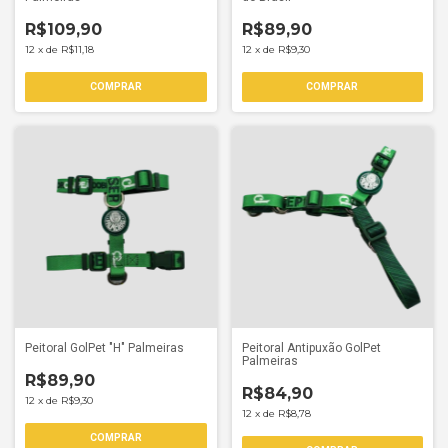
R$109,90
R$89,90
12
x
de
R$11,18
12
x
de
R$9,30
COMPRAR
COMPRAR
Peitoral GolPet "H" Palmeiras
Peitoral Antipuxão GolPet
Palmeiras
R$89,90
R$84,90
12
x
de
R$9,30
12
x
de
R$8,78
COMPRAR