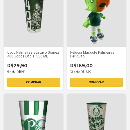
Copo Palmeiras Gustavo Gomez
Pelúcia Mascote Palmeiras
400 Jogos Oficial 550 ML
Periquito
R$29,90
R$169,00
6
x
de
R$5,61
12
x
de
R$17,20