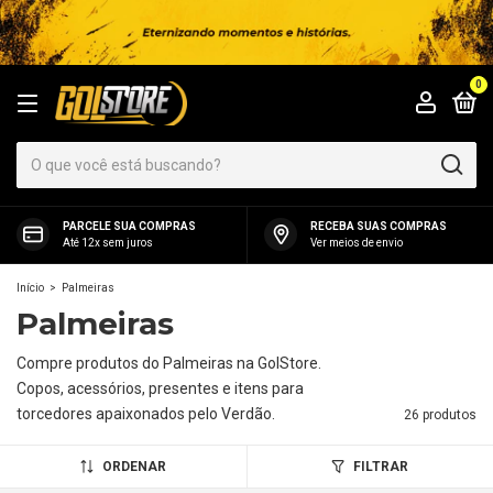
0
PARCELE SUA COMPRAS
RECEBA SUAS COMPRAS
Até 12x sem juros
Ver meios de envio
Início
>
Palmeiras
Palmeiras
Compre produtos do Palmeiras na GolStore.
Copos, acessórios, presentes e itens para
torcedores apaixonados pelo Verdão.
26 produtos
ORDENAR
FILTRAR