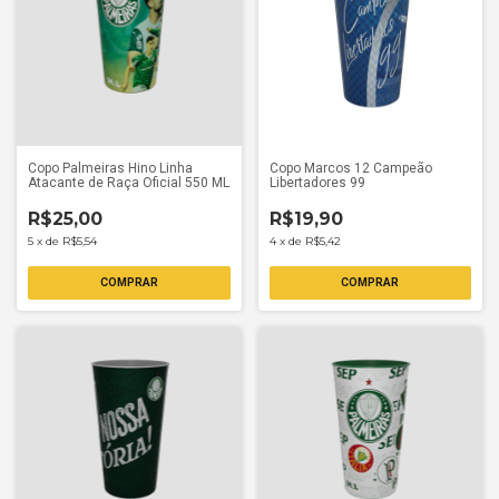
Copo Palmeiras Hino Linha
Copo Marcos 12 Campeão
Atacante de Raça Oficial 550 ML
Libertadores 99
R$25,00
R$19,90
5
x
de
R$5,54
4
x
de
R$5,42