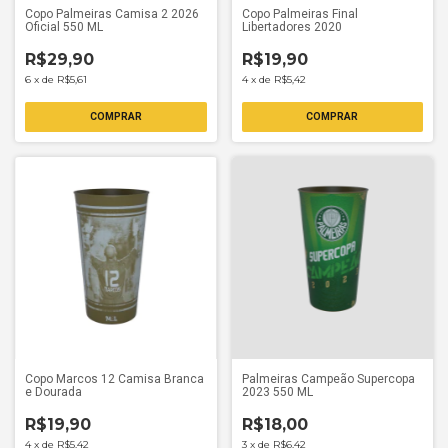
Copo Palmeiras Camisa 2 2026
Copo Palmeiras Final
Oficial 550 ML
Libertadores 2020
R$29,90
R$19,90
6
x
de
R$5,61
4
x
de
R$5,42
Copo Marcos 12 Camisa Branca
Palmeiras Campeão Supercopa
e Dourada
2023 550 ML
R$19,90
R$18,00
4
x
de
R$5,42
3
x
de
R$6,42