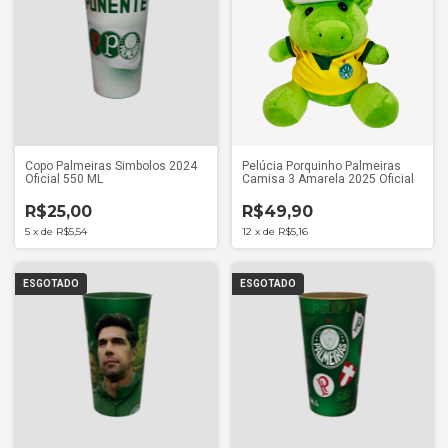
Copo Palmeiras Simbolos 2024
Pelúcia Porquinho Palmeiras
Oficial 550 ML
Camisa 3 Amarela 2025 Oficial
R$25,00
R$49,90
5
x
de
R$5,54
12
x
de
R$5,16
ESGOTADO
ESGOTADO