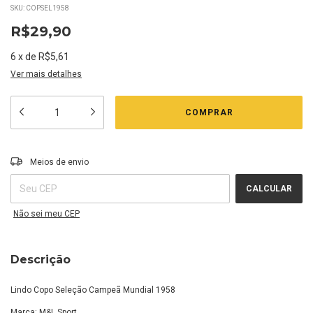
SKU:
COPSEL1958
R$29,90
6
x
de
R$5,61
Ver mais detalhes
Entregas para o CEP:
ALTERAR CEP
Meios de envio
CALCULAR
Não sei meu CEP
Descrição
Lindo Copo Seleção Campeã Mundial 1958
Marca: M&L Sport