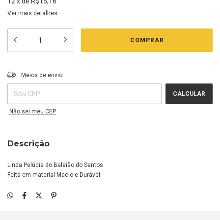
12
x
de
R$15,16
Ver mais detalhes
Entregas para o CEP:
ALTERAR CEP
Meios de envio
CALCULAR
Não sei meu CEP
Descrição
Linda Pelúcia do Baleião do Santos
Feita em material Macio e Durável