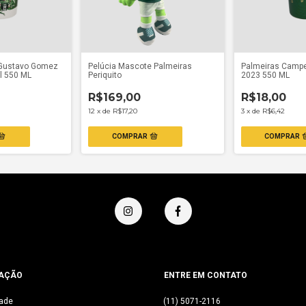
 Gustavo Gomez
Pelúcia Mascote Palmeiras
Palmeiras Camp
l 550 ML
Periquito
2023 550 ML
R$169,00
R$18,00
12
x
de
R$17,20
3
x
de
R$6,42
AÇÃO
ENTRE EM CONTATO
dade
(11) 5071-2116