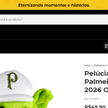
Início
>
Palmeiras
Pelúci
Palmei
2026 O
SKU:
PELA49
R$49,90