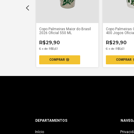
inal Libertadores
Copo Palmeiras Maior do Brasil
Copo Palmeiras
2026 Oficial 550 ML
400 Jogos Oficia
R$29,90
R$29,90
6
x
de
R$5,61
6
x
de
R$5,61
DEPARTAMENTOS
NAVEG
Início
Privaci