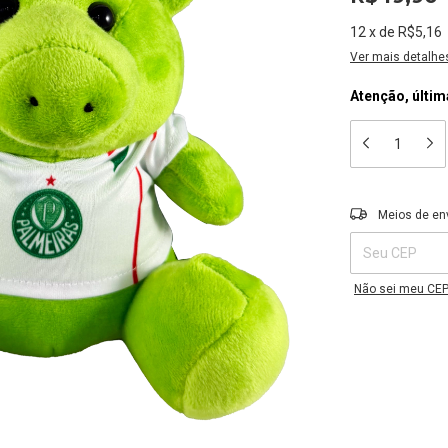
12
x
de
R$5,16
Ver mais detalhe
Atenção, últim
Entregas para o C
Meios de en
Não sei meu CE