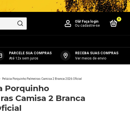
0
Olá!
Faça login
Ou cadastre-se
PARCELE SUA COMPRAS
RECEBA SUAS COMPRAS
Até 12x sem juros
Ver meios de envio
>
Pelúcia Porquinho Palmeiras Camisa 2 Branca 2026 Oficial
a Porquinho
ras Camisa 2 Branca
ficial