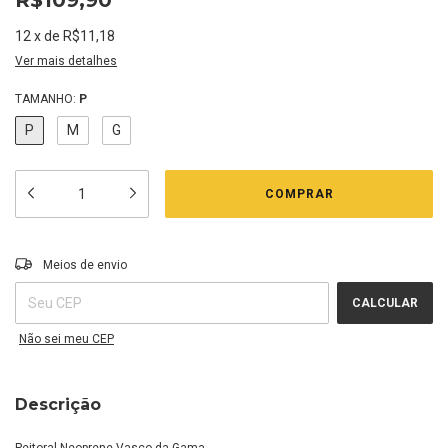
12
x
de
R$11,18
Ver mais detalhes
TAMANHO:
P
P
M
G
Entregas para o CEP:
ALTERAR CEP
Meios de envio
CALCULAR
Não sei meu CEP
Descrição
Peitoral Neoprene Vasco da Gama