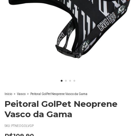
Início
>
Vasco
>
Peitoral GolPet Neoprene Vasco da Gama
Peitoral GolPet Neoprene
Vasco da Gama
SKU:
PTNEOGOLVGP
R$109,90