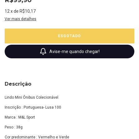
12
x
de
R$10,17
Ver mais detalhes
Avise-me quando chegar!
Descrição
Lindo Mini Ônibus Colecionável
Inscrição : Portuguesa- Lusa 100
Marca : M&L Sport
Peso : 38g
Cor predominante : Vermelho e Verde