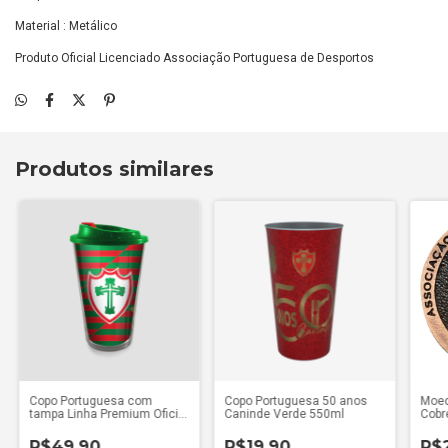
Material : Metálico
Produto Oficial Licenciado Associação Portuguesa de Desportos
Produtos similares
Copo Portuguesa com
Copo Portuguesa 50 anos
Moed
tampa Linha Premium Oficial
Caninde Verde 550ml
Cobr
450ml
R$49,90
R$19,90
R$