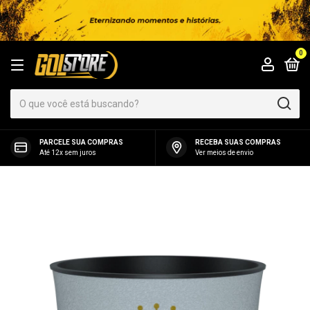
0
PARCELE SUA COMPRAS
RECEBA SUAS COMPRAS
Até 12x sem juros
Ver meios de envio