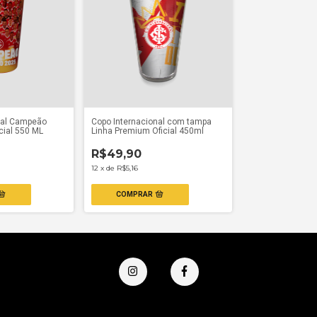
nal Campeão
Copo Internacional com tampa
cial 550 ML
Linha Premium Oficial 450ml
R$49,90
12
x
de
R$5,16