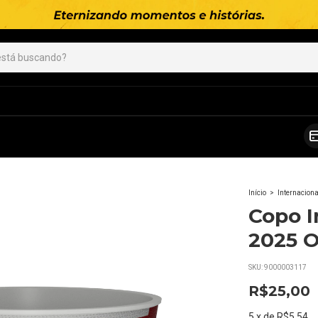
Início
>
Internaciona
Copo I
2025 O
SKU:
9000003117
R$25,00
5
x
de
R$5,54