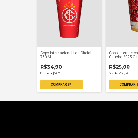
Copo Internacional Led Oficial
Copo Internacio
750 ML
Gaúcho 2025 Ofi
R$34,90
R$25,00
8
x
de
R$5,07
5
x
de
R$5,54