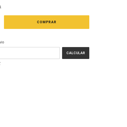
s
EP:
ALTERAR CEP
vio
CALCULAR
P