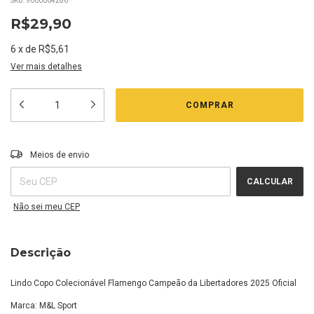
SKU:
9000004286
R$29,90
6
x
de
R$5,61
Ver mais detalhes
Entregas para o CEP:
ALTERAR CEP
Meios de envio
CALCULAR
Não sei meu CEP
Descrição
Lindo Copo Colecionável Flamengo Campeão da Libertadores 2025 Oficial
Marca: M&L Sport